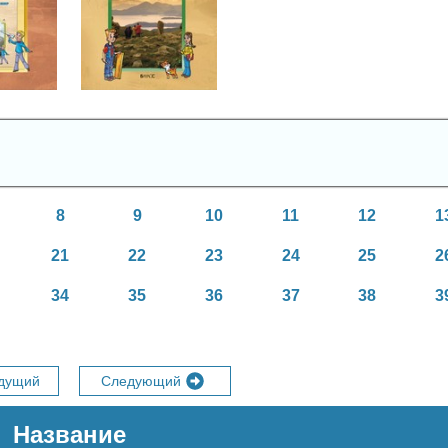
ющий
Окружающий
р
мир
асс
4 класс
8
9
10
11
12
1
21
22
23
24
25
2
34
35
36
37
38
3
дущий
Следующий
Название