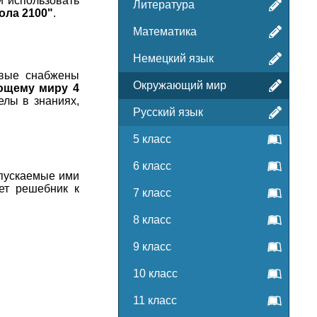
и использовать
Литература
ола 2100"
.
Математика
Немецкий язык
овые снабжены
Окружающий мир
ющему миру 4
елы в знаниях,
Русский язык
5 класс
6 класс
опускаемые ими
ет решебник к
7 класс
.
8 класс
9 класс
10 класс
11 класс