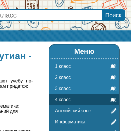
Меню
утиан -
1 класс
2 класс
ают учебу по-
ам придется:
3 класс
4 класс
тематике;
Английский язык
аний для
Информатика