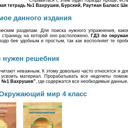
Справиться с этим будет гораздо проще, есл
ая тетрадь №1 Вахрушев, Бурский, Раутиан Баласс Шк
ое данного издания
еским разделам. Для поиска нужного упражнения, как
 страницу, на которой оно расположено.
ГДЗ по окружа
здо бее удобным и простым, так как восполняет те проб
 нужен решебник
считают неважным. К этому довольно часто относятся и д
 усвоить материал. Прорабатывать все недочеты помож
ь №1 Вахрушев"
, где содержатся все необходимые данные
Окружающий мир 4 класс