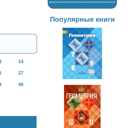
Популярные книги
Геометрия
7-9 класс
3
14
6
27
9
40
Геометрия
10-11 класс