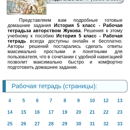
Представляем вам подробные готовые
домашние задания
История 5 класc - Рабочая
тетрадьза авторством Жукова
. Решения к этому
учебному к пособию
История 5 класc - Рабочая
тетрадь
всегда доступны онлайн и бесплатно.
Авторы решений постарались сделать ответы
максимально простыми и понятными для
пользователя, что в сочетании с удобной навигацией
позволит максимально быстро и комфортно
подготовить домашнее задание.
Рабочая тетрадь (страницы):
4
5
6
7
8
9
10
12
13
14
15
16
17
19
20
21
22
23
25
26
27
28
29
30
31
32
33