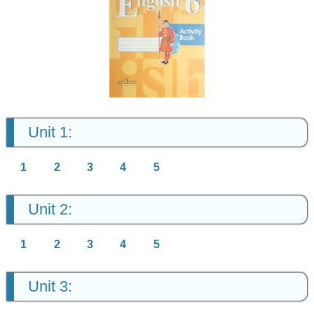
Английский
язык
6 класс
Unit 1:
1
2
3
4
5
Unit 2:
1
2
3
4
5
Unit 3: