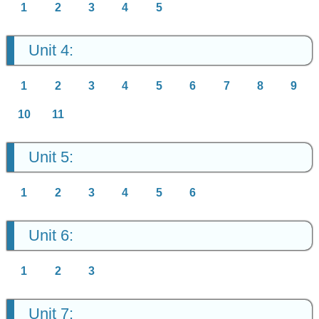
1
2
3
4
5
Unit 4:
1
2
3
4
5
6
7
8
9
10
11
Unit 5:
1
2
3
4
5
6
Unit 6:
1
2
3
Unit 7: