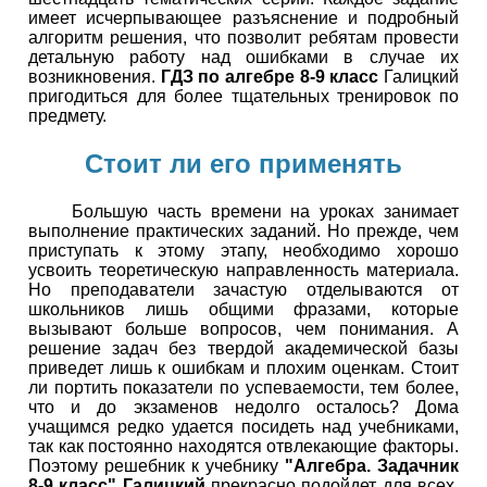
имеет исчерпывающее разъяснение и подробный
алгоритм решения, что позволит ребятам провести
детальную работу над ошибками в случае их
возникновения.
ГДЗ по алгебре 8-9 класс
Галицкий
пригодиться для более тщательных тренировок по
предмету.
Стоит ли его применять
Большую часть времени на уроках занимает
выполнение практических заданий. Но прежде, чем
приступать к этому этапу, необходимо хорошо
усвоить теоретическую направленность материала.
Но преподаватели зачастую отделываются от
школьников лишь общими фразами, которые
вызывают больше вопросов, чем понимания. А
решение задач без твердой академической базы
приведет лишь к ошибкам и плохим оценкам. Стоит
ли портить показатели по успеваемости, тем более,
что и до экзаменов недолго осталось? Дома
учащимся редко удается посидеть над учебниками,
так как постоянно находятся отвлекающие факторы.
Поэтому решебник к учебнику
"Алгебра. Задачник
8-9 класс" Галицкий
прекрасно подойдет для всех,