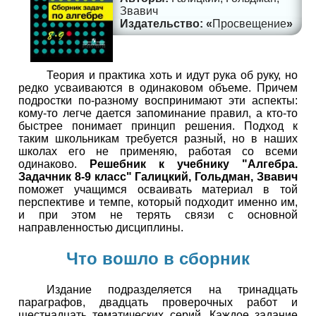
Звавич
Просвещение
Теория и практика хоть и идут рука об руку, но
редко усваиваются в одинаковом объеме. Причем
подростки по-разному воспринимают эти аспекты:
кому-то легче дается запоминание правил, а кто-то
быстрее понимает принцип решения. Подход к
таким школьникам требуется разный, но в наших
школах его не применяю, работая со всеми
одинаково.
Решебник к учебнику "Алгебра.
Задачник 8-9 класс" Галицкий, Гольдман, Звавич
поможет учащимся осваивать материал в той
перспективе и темпе, который подходит именно им,
и при этом не терять связи с основной
направленностью дисциплины.
Что вошло в сборник
Издание подразделяется на тринадцать
параграфов, двадцать проверочных работ и
шестнадцать тематических серий. Каждое задание