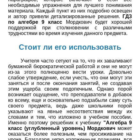
необходимые упражнения для лучшего понимания
материала. Каждый пункт из них подробно освещен
и автор привели детализированные решения.
ГДЗ
по алгебре 9 класс
Мордкович будет хорошей
поддержкой при столкновении с различными
трудностями во время изучения данного предмета.
Стоит ли его использовать
Учителя часто сетуют на то, что их заваливают
бумажной бюрократической работой и они не могут
из-за этого полноценно вести уроки. Довольно
слабое утверждение, если учесть, что они могут эти
заняться и после окончания занятий, не создавая
этим ущерба своим подопечным. Однако порой
возникает ощущение, что преподаватели в добавок
ко всему, еще и основательно подзабыли саму суть
своего предмета, ведь даже школьники порой
указывают на явные несоответствия между их
словами и тем, что изложено в учебном пособии.
Именно поэтому решебник к учебнику
"Алгебра 9
класс (углубленный уровень) Мордкович
может
оказаться более полезным, чем просиживание на
уроке. Благодаря четко изложенным позициям, вся