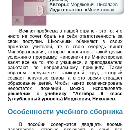
Мордкович, Николаев
Мнемозина
Вечная проблема в нашей стране - это то, что
никто не хочет брать на себя ответственность за
свои поступки. Школьники обвиняют в своих
промахах учителей, те в свою очередь винят
Минобразования, которое непонятно с какой целью
усложнило программу. Чиновники из Министерства
валят все на то, что и учащиеся, и преподаватели
работают по неправильному принципу. Таким
образом получается замкнутый круг, который
создает ненужные свары, а в это время страдает
образование детей. Чтобы как-то компенсировать
недостаток познаний можно использовать
решебник к учебнику "Алгебра 9 класс
(углубленный уровень) Мордкович, Николаев.
Особенности учебного сборника
В пособии содержится двадцать восемь
параграфов, которые включают в себя все