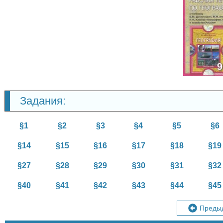
Геогр
9 кл
Задания:
§1
§2
§3
§4
§5
§6
§14
§15
§16
§17
§18
§19
§27
§28
§29
§30
§31
§32
§40
§41
§42
§43
§44
§45
Преды