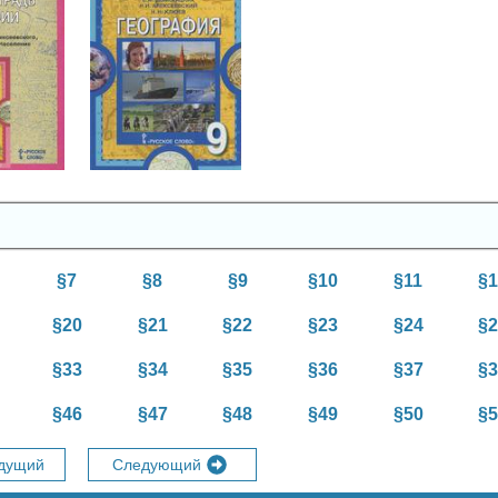
афия
асс
География
9 класс
§7
§8
§9
§10
§11
§
§20
§21
§22
§23
§24
§
§33
§34
§35
§36
§37
§
§46
§47
§48
§49
§50
§
дущий
Следующий