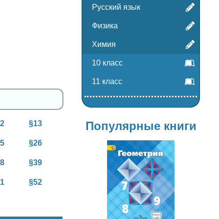
Русский язык
Физика
Химия
10 класс
11 класс
12
§13
Популярные книги
25
§26
38
§39
51
§52
Геометрия
7-9 класс