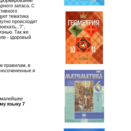
я формирование
рного запаса. С
итивного
дует тематика
путно происходит
ехать...?",
изнью. Так же
еле - здоровый
Геометрия
10-11 класс
м правилам, в
жносочиненные и
к малейшее
Математика
му языку 7
6 класс