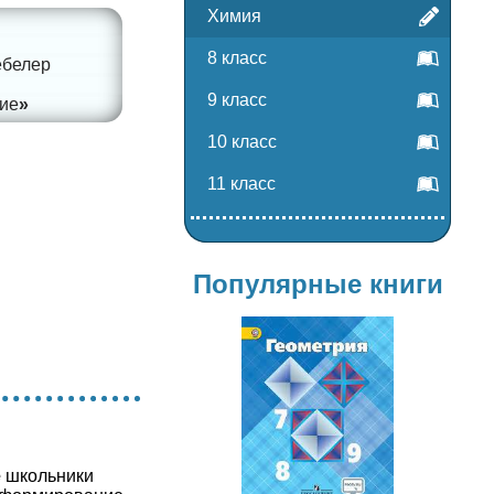
Химия
8 класс
ебелер
9 класс
ие
10 класс
11 класс
Популярные книги
Геометрия
7-9 класс
е
школьники