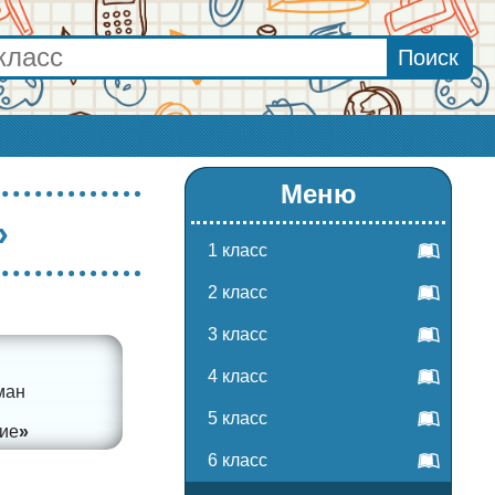
Меню
»
1 класс
2 класс
3 класс
4 класс
ман
5 класс
ие
6 класс