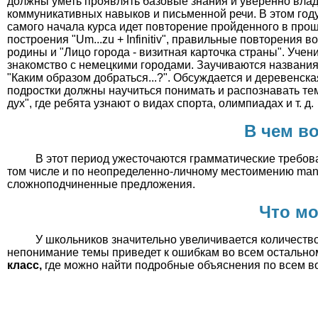
должны уметь проявлять базовые знания и уверенно вл
коммуникативных навыков и письменной речи. В этом году
самого начала курса идет повторение пройденного в про
построения "Um...zu + Infinitiv", правильные повторения
родины и "Лицо города - визитная карточка страны". Уче
знакомство с немецкими городами. Заучиваются названия 
"Каким образом добраться...?". Обсуждается и деревенска
подростки должны научиться понимать и распознавать тем
дух", где ребята узнают о видах спорта, олимпиадах и т. д.
В чем в
В этот период ужесточаются грамматические требова
том числе и по неопределенно-личному местоимению man
сложноподчиненные предложения.
Что мо
У школьников значительно увеличивается количество
непонимание темы приведет к ошибкам во всем остально
класс,
где можно найти подробные объяснения по всем в