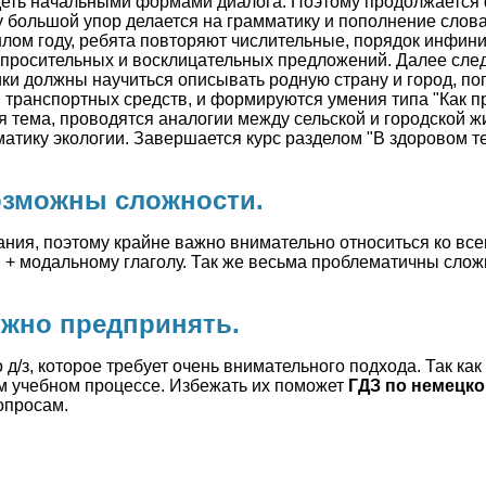
адеть начальными формами диалога. Поэтому продолжаетс
 большой упор делается на грамматику и пополнение слова
шлом году, ребята повторяют числительные, порядок инфин
 вопросительных и восклицательных предложений. Далее сле
ники должны научиться описывать родную страну и город, по
транспортных средств, и формируются умения типа "Как про
я тема, проводятся аналогии между сельской и городской ж
атику экологии. Завершается курс разделом "В здоровом т
озможны сложности.
ния, поэтому крайне важно внимательно относиться ко все
 + модальному глаголу. Так же весьма проблематичны сло
жно предпринять.
 д/з, которое требует очень внимательного подхода. Так ка
м учебном процессе. Избежать их поможет
ГДЗ по немецко
опросам.